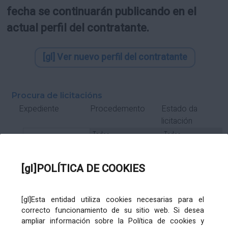
fecha se continuarán publicando en el
actual perfil del contratante.
[gl] Ver nuevo perfil del contratante
Procura de licitacións
Estado da
Expediente
Procedemento
licitación
Tipo Contrato
Tipo
Tipo
Tipo
Subcontrato
Tramitación
Tramitación
[gl]POLÍTICA DE COOKIES
Gasto
[gl]Esta entidad utiliza cookies necesarias para el
Órgano de contratación
Título
correcto funcionamiento de su sitio web. Si desea
ampliar información sobre la Política de cookies y