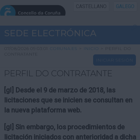
CASTELLANO
GALEGO
INICIO SEDE
SEDE ELECTRÓNICA
INICIO
07/08/2026 09:03:01
CORUNA.ES
>
INICIO
>
PERFIL DO
CONTRATANTE
INICIAR SESIÓN
INFORMACIÓN PÚBLICA
PERFIL DO CONTRATANTE
CARTAFOL CIDADÁN
[gl] Desde el 9 de marzo de 2018, las
UTILIDADES
licitaciones que se inicien se consultan en
la nueva plataforma web.
AXUDA
[gl] Sin embargo, los procedimientos de
licitación iniciados con anterioridad a dicha