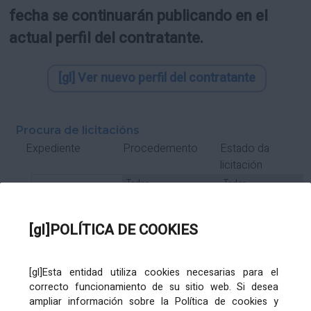
fecha se continuarán publicando en el
actual perfil del contratante.
[gl] Ver nuevo perfil del contratante
Procura de licitacións
Estado da
Expediente
Procedemento
licitación
Tipo Contrato
Tipo
Tipo
Tipo
Subcontrato
Tramitación
Tramitación
[gl]POLÍTICA DE COOKIES
Gasto
[gl]Esta entidad utiliza cookies necesarias para el
Órgano de contratación
Título
correcto funcionamiento de su sitio web. Si desea
ampliar información sobre la Política de cookies y