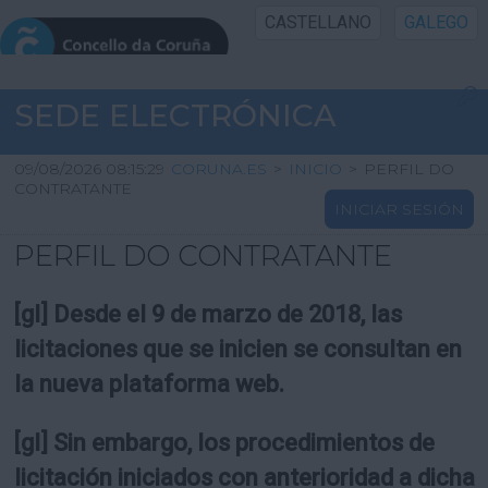
CASTELLANO
GALEGO
INICIO SEDE
SEDE ELECTRÓNICA
INICIO
09/08/2026 08:15:29
CORUNA.ES
>
INICIO
>
PERFIL DO
CONTRATANTE
INICIAR SESIÓN
INFORMACIÓN PÚBLICA
PERFIL DO CONTRATANTE
CARTAFOL CIDADÁN
[gl] Desde el 9 de marzo de 2018, las
UTILIDADES
licitaciones que se inicien se consultan en
la nueva plataforma web.
AXUDA
[gl] Sin embargo, los procedimientos de
licitación iniciados con anterioridad a dicha