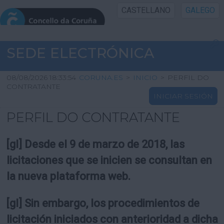
CASTELLANO
GALEGO
INICIO SEDE
SEDE ELECTRÓNICA
INICIO
08/08/2026 18:33:54
CORUNA.ES
>
INICIO
>
PERFIL DO
CONTRATANTE
INICIAR SESIÓN
INFORMACIÓN PÚBLICA
PERFIL DO CONTRATANTE
CARTAFOL CIDADÁN
[gl] Desde el 9 de marzo de 2018, las
UTILIDADES
licitaciones que se inicien se consultan en
la nueva plataforma web.
AXUDA
[gl] Sin embargo, los procedimientos de
licitación iniciados con anterioridad a dicha