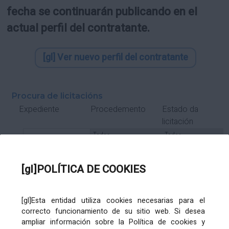
fecha se continuarán publicando en el
actual perfil del contratante.
[gl] Ver nuevo perfil del contratante
Procura de licitacións
Estado da
Expediente
Procedemento
licitación
Tipo Contrato
Tipo
Tipo
Tipo
Subcontrato
Tramitación
Tramitación
[gl]POLÍTICA DE COOKIES
Gasto
[gl]Esta entidad utiliza cookies necesarias para el
Órgano de contratación
Título
correcto funcionamiento de su sitio web. Si desea
ampliar información sobre la Política de cookies y