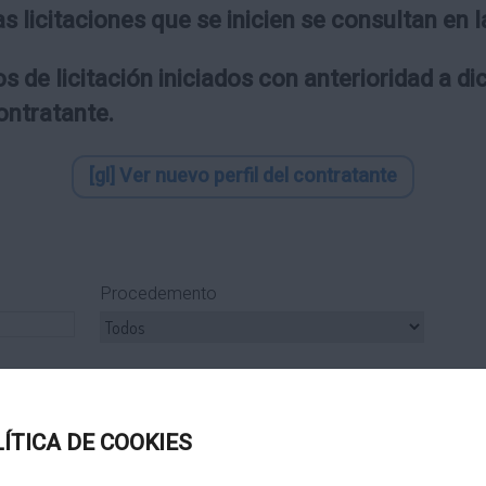
as licitaciones que se inicien se consultan en
s de licitación iniciados con anterioridad a d
contratante.
[gl] Ver nuevo perfil del contratante
Procedemento
ipo Subcontrato
Tipo Tramitación
LÍTICA DE COOKIES
Título