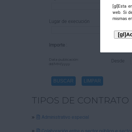
[gl]Esta 
web. Si d
mismas en
Lugar de execución
Importe :
De
Data publicación:
Desde
dd/MM/yyyy
TIPOS DE CONTRATO
Administrativo especial
Colaboración entre o sector público e secto