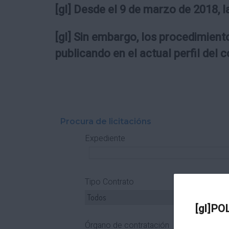
[gl] Desde el 9 de marzo de 2018, l
[gl] Sin embargo, los procedimiento
publicando en el actual perfil del 
Procura de licitacións
Expediente
Tipo Contrato
T
[gl]PO
Órgano de contratación