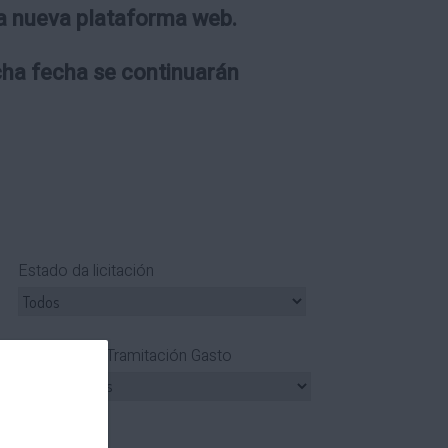
 la nueva plataforma web.
icha fecha se continuarán
Estado da licitación
Tipo Tramitación Gasto