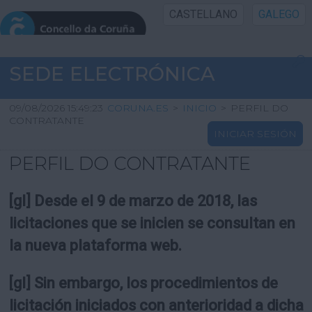
CASTELLANO
GALEGO
INICIO SEDE
SEDE ELECTRÓNICA
INICIO
09/08/2026 15:49:23
CORUNA.ES
>
INICIO
>
PERFIL DO
CONTRATANTE
INICIAR SESIÓN
INFORMACIÓN PÚBLICA
PERFIL DO CONTRATANTE
CARTAFOL CIDADÁN
[gl] Desde el 9 de marzo de 2018, las
UTILIDADES
licitaciones que se inicien se consultan en
la nueva plataforma web.
AXUDA
[gl] Sin embargo, los procedimientos de
licitación iniciados con anterioridad a dicha