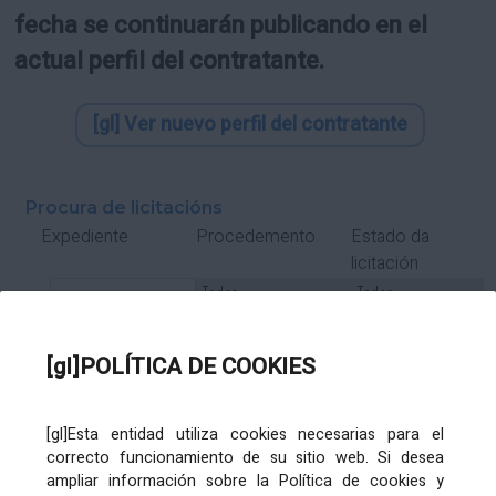
fecha se continuarán publicando en el
actual perfil del contratante.
[gl] Ver nuevo perfil del contratante
Procura de licitacións
Estado da
Expediente
Procedemento
licitación
Tipo Contrato
Tipo
Tipo
Tipo
Subcontrato
Tramitación
Tramitación
[gl]POLÍTICA DE COOKIES
Gasto
[gl]Esta entidad utiliza cookies necesarias para el
Órgano de contratación
Título
correcto funcionamiento de su sitio web. Si desea
ampliar información sobre la Política de cookies y