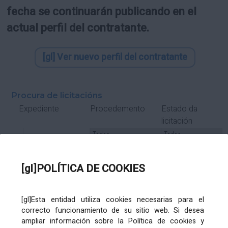
fecha se continuarán publicando en el
actual perfil del contratante.
[gl] Ver nuevo perfil del contratante
Procura de licitacións
Estado da
Expediente
Procedemento
licitación
Tipo Contrato
Tipo
Tipo
Tipo
Subcontrato
Tramitación
Tramitación
[gl]POLÍTICA DE COOKIES
Gasto
[gl]Esta entidad utiliza cookies necesarias para el
Órgano de contratación
Título
correcto funcionamiento de su sitio web. Si desea
ampliar información sobre la Política de cookies y