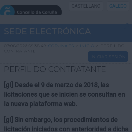
CASTELLANO
GALEGO
INICIO SEDE
SEDE ELECTRÓNICA
INICIO
07/08/2026 09:38:48
CORUNA.ES
>
INICIO
>
PERFIL DO
CONTRATANTE
INICIAR SESIÓN
INFORMACIÓN PÚBLICA
PERFIL DO CONTRATANTE
CARTAFOL CIDADÁN
[gl] Desde el 9 de marzo de 2018, las
UTILIDADES
licitaciones que se inicien se consultan en
la nueva plataforma web.
AXUDA
[gl] Sin embargo, los procedimientos de
licitación iniciados con anterioridad a dicha