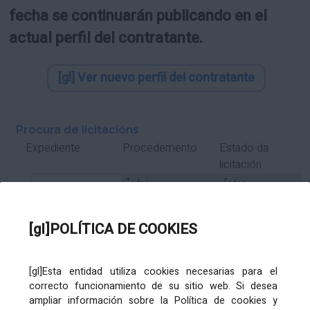
fecha se continuarán publicando en el
actual perfil del contratante.
[gl] Ver nuevo perfil del contratante
Procura de licitacións
Estado da
Expediente
Procedemento
licitación
Tipo Contrato
Tipo
Tipo
Tipo
Subcontrato
Tramitación
Tramitación
[gl]POLÍTICA DE COOKIES
Gasto
[gl]Esta entidad utiliza cookies necesarias para el
Órgano de contratación
Título
correcto funcionamiento de su sitio web. Si desea
ampliar información sobre la Política de cookies y