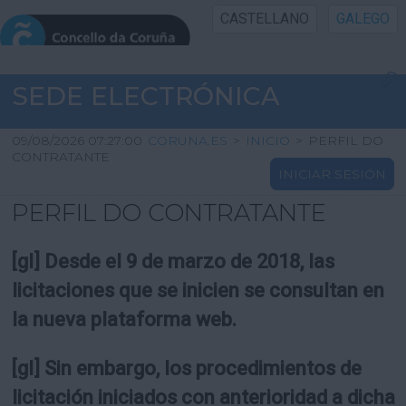
CASTELLANO
GALEGO
INICIO SEDE
SEDE ELECTRÓNICA
INICIO
09/08/2026 07:27:00
CORUNA.ES
>
INICIO
>
PERFIL DO
CONTRATANTE
INICIAR SESIÓN
INFORMACIÓN PÚBLICA
PERFIL DO CONTRATANTE
CARTAFOL CIDADÁN
[gl] Desde el 9 de marzo de 2018, las
UTILIDADES
licitaciones que se inicien se consultan en
la nueva plataforma web.
AXUDA
[gl] Sin embargo, los procedimientos de
licitación iniciados con anterioridad a dicha