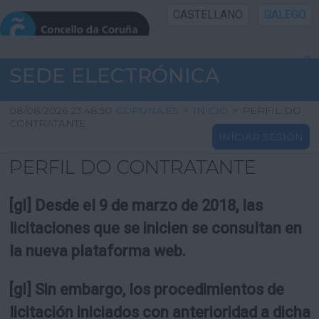
CASTELLANO
GALEGO
INICIO SEDE
SEDE ELECTRÓNICA
INICIO
08/08/2026 23:48:50
CORUNA.ES
>
INICIO
>
PERFIL DO
CONTRATANTE
INICIAR SESIÓN
INFORMACIÓN PÚBLICA
PERFIL DO CONTRATANTE
CARTAFOL CIDADÁN
[gl] Desde el 9 de marzo de 2018, las
UTILIDADES
licitaciones que se inicien se consultan en
la nueva plataforma web.
AXUDA
[gl] Sin embargo, los procedimientos de
licitación iniciados con anterioridad a dicha