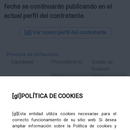
fecha se continuarán publicando en el
actual perfil del contratante.
[gl] Ver nuevo perfil del contratante
Procura de licitacións
Estado da
Expediente
Procedemento
licitación
Tipo Contrato
Tipo
Tipo
Tipo
Subcontrato
Tramitación
Tramitación
[gl]POLÍTICA DE COOKIES
Gasto
[gl]Esta entidad utiliza cookies necesarias para el
Órgano de contratación
Título
correcto funcionamiento de su sitio web. Si desea
ampliar información sobre la Política de cookies y