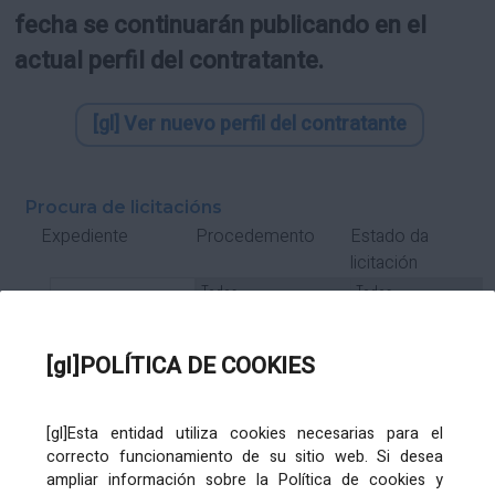
fecha se continuarán publicando en el
actual perfil del contratante.
[gl] Ver nuevo perfil del contratante
Procura de licitacións
Estado da
Expediente
Procedemento
licitación
Tipo Contrato
Tipo
Tipo
Tipo
Subcontrato
Tramitación
Tramitación
[gl]POLÍTICA DE COOKIES
Gasto
[gl]Esta entidad utiliza cookies necesarias para el
Órgano de contratación
Título
correcto funcionamiento de su sitio web. Si desea
ampliar información sobre la Política de cookies y