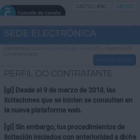
CASTELLANO
GALEGO
INICIO SEDE
SEDE ELECTRÓNICA
INICIO
08/08/2026 22:44:45
CORUNA.ES
>
INICIO
>
PERFIL DO
CONTRATANTE
INICIAR SESIÓN
INFORMACIÓN PÚBLICA
PERFIL DO CONTRATANTE
CARTAFOL CIDADÁN
[gl] Desde el 9 de marzo de 2018, las
UTILIDADES
licitaciones que se inicien se consultan en
la nueva plataforma web.
AXUDA
[gl] Sin embargo, los procedimientos de
licitación iniciados con anterioridad a dicha