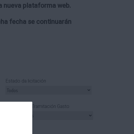
 la nueva plataforma web.
icha fecha se continuarán
Estado da licitación
Tipo Tramitación Gasto