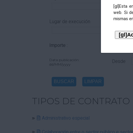
[gl]Esta 
web. Si d
mismas en
Lugar de execución
Importe :
De
Data publicación:
Desde
dd/MM/yyyy
TIPOS DE CONTRATO
Administrativo especial
Colaboración entre o sector público e secto