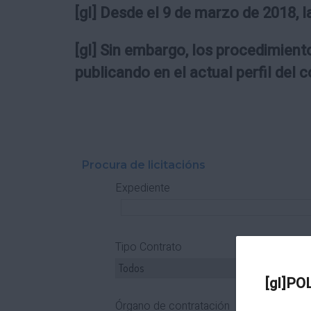
[gl] Desde el 9 de marzo de 2018, l
[gl] Sin embargo, los procedimiento
publicando en el actual perfil del 
Procura de licitacións
Expediente
Tipo Contrato
T
[gl]PO
Órgano de contratación