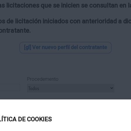
as licitaciones que se inicien se consultan en
s de licitación iniciados con anterioridad a d
contratante.
[gl] Ver nuevo perfil del contratante
Procedemento
ipo Subcontrato
Tipo Tramitación
LÍTICA DE COOKIES
Título