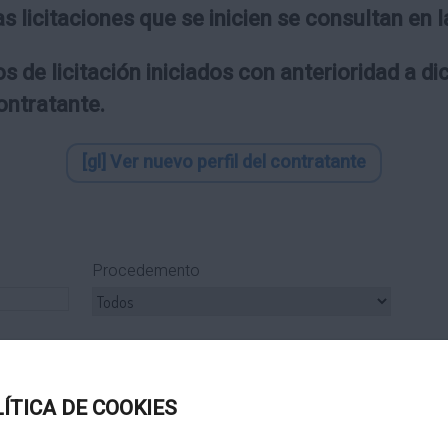
as licitaciones que se inicien se consultan en
s de licitación iniciados con anterioridad a d
contratante.
[gl] Ver nuevo perfil del contratante
Procedemento
ipo Subcontrato
Tipo Tramitación
LÍTICA DE COOKIES
Título