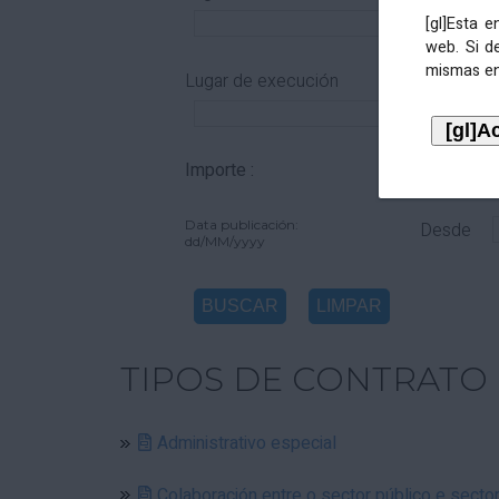
[gl]Esta 
web. Si d
mismas en
Lugar de execución
Importe :
De
Data publicación:
Desde
dd/MM/yyyy
TIPOS DE CONTRATO
Administrativo especial
Colaboración entre o sector público e secto