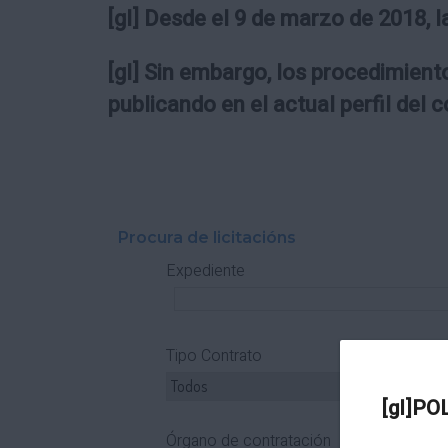
[gl] Desde el 9 de marzo de 2018, l
[gl] Sin embargo, los procedimiento
publicando en el actual perfil del 
Procura de licitacións
Expediente
Tipo Contrato
T
[gl]PO
Órgano de contratación