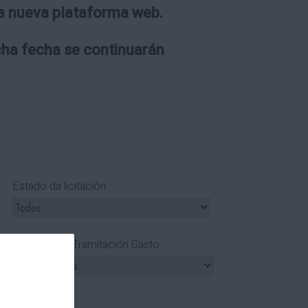
 la nueva plataforma web.
icha fecha se continuarán
Estado da licitación
Tipo Tramitación Gasto