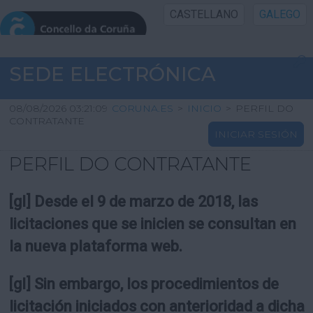
CASTELLANO
GALEGO
INICIO SEDE
SEDE ELECTRÓNICA
INICIO
08/08/2026 03:21:09
CORUNA.ES
>
INICIO
>
PERFIL DO
CONTRATANTE
INICIAR SESIÓN
INFORMACIÓN PÚBLICA
PERFIL DO CONTRATANTE
CARTAFOL CIDADÁN
[gl] Desde el 9 de marzo de 2018, las
UTILIDADES
licitaciones que se inicien se consultan en
la nueva plataforma web.
AXUDA
[gl] Sin embargo, los procedimientos de
licitación iniciados con anterioridad a dicha