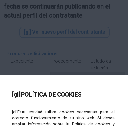
fecha se continuarán publicando en el
actual perfil del contratante.
[gl] Ver nuevo perfil del contratante
Procura de licitacións
Estado da
Expediente
Procedemento
licitación
Tipo Contrato
Tipo
Tipo
Tipo
Subcontrato
Tramitación
Tramitación
[gl]POLÍTICA DE COOKIES
Gasto
[gl]Esta entidad utiliza cookies necesarias para el
Órgano de contratación
Título
correcto funcionamiento de su sitio web. Si desea
ampliar información sobre la Política de cookies y