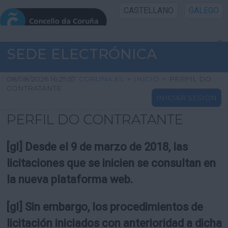
CASTELLANO
GALEGO
INICIO SEDE
SEDE ELECTRÓNICA
INICIO
08/08/2026 16:29:57
CORUNA.ES
>
INICIO
>
PERFIL DO
CONTRATANTE
INICIAR SESIÓN
INFORMACIÓN PÚBLICA
PERFIL DO CONTRATANTE
CARTAFOL CIDADÁN
[gl] Desde el 9 de marzo de 2018, las
UTILIDADES
licitaciones que se inicien se consultan en
la nueva plataforma web.
AXUDA
[gl] Sin embargo, los procedimientos de
licitación iniciados con anterioridad a dicha