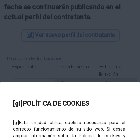
fecha se continuarán publicando en el
actual perfil del contratante.
[gl] Ver nuevo perfil del contratante
Procura de licitacións
Estado da
Expediente
Procedemento
licitación
Tipo Contrato
Tipo
Tipo
Tipo
Subcontrato
Tramitación
Tramitación
[gl]POLÍTICA DE COOKIES
Gasto
[gl]Esta entidad utiliza cookies necesarias para el
Órgano de contratación
Título
correcto funcionamiento de su sitio web. Si desea
ampliar información sobre la Política de cookies y