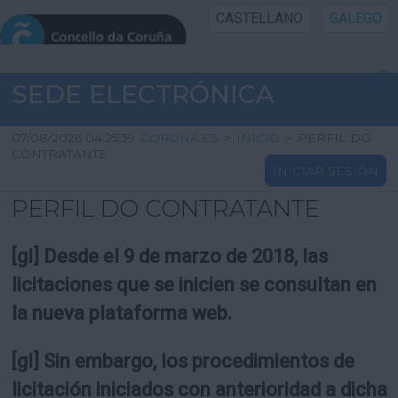
CASTELLANO
GALEGO
INICIO SEDE
SEDE ELECTRÓNICA
INICIO
07/08/2026 04:25:39
CORUNA.ES
>
INICIO
>
PERFIL DO
CONTRATANTE
INICIAR SESIÓN
INFORMACIÓN PÚBLICA
PERFIL DO CONTRATANTE
CARTAFOL CIDADÁN
[gl] Desde el 9 de marzo de 2018, las
UTILIDADES
licitaciones que se inicien se consultan en
la nueva plataforma web.
AXUDA
[gl] Sin embargo, los procedimientos de
licitación iniciados con anterioridad a dicha