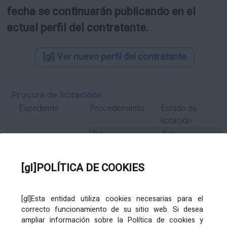
fecha se continuarán publicando en el
actual perfil del contratante.
[gl] Ver nuevo perfil del contratante
Procura de licitacións
Estado da
Expediente
Procedemento
licitación
Tipo Contrato
Tipo
Tipo
Tipo
Subcontrato
Tramitación
Tramitación
[gl]POLÍTICA DE COOKIES
Gasto
[gl]Esta entidad utiliza cookies necesarias para el
Órgano de contratación
Título
correcto funcionamiento de su sitio web. Si desea
ampliar información sobre la Política de cookies y