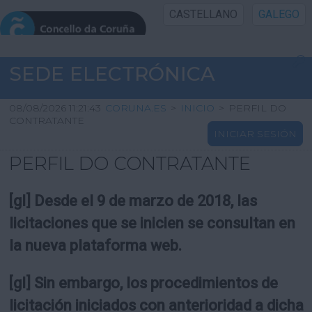
CASTELLANO
GALEGO
INICIO SEDE
SEDE ELECTRÓNICA
INICIO
08/08/2026 11:21:43
CORUNA.ES
>
INICIO
>
PERFIL DO
CONTRATANTE
INICIAR SESIÓN
INFORMACIÓN PÚBLICA
PERFIL DO CONTRATANTE
CARTAFOL CIDADÁN
[gl] Desde el 9 de marzo de 2018, las
UTILIDADES
licitaciones que se inicien se consultan en
la nueva plataforma web.
AXUDA
[gl] Sin embargo, los procedimientos de
licitación iniciados con anterioridad a dicha