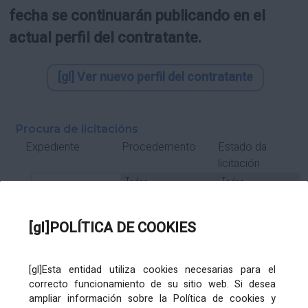
fecha se continuarán publicando en el
actual perfil del contratante.
[gl] Ver nuevo perfil del contratante
Procura de licitacións
Estado da
Expediente
Procedemento
licitación
Tipo Contrato
Tipo
Tipo
Tipo
Subcontrato
Tramitación
Tramitación
[gl]POLÍTICA DE COOKIES
Gasto
[gl]Esta entidad utiliza cookies necesarias para el
Órgano de contratación
Título
correcto funcionamiento de su sitio web. Si desea
ampliar información sobre la Política de cookies y