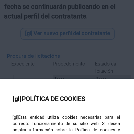
fecha se continuarán publicando en el
actual perfil del contratante.
[gl] Ver nuevo perfil del contratante
Procura de licitacións
Estado da
Expediente
Procedemento
licitación
Tipo Contrato
Tipo
Tipo
Tipo
Subcontrato
Tramitación
Tramitación
[gl]POLÍTICA DE COOKIES
Gasto
[gl]Esta entidad utiliza cookies necesarias para el
Órgano de contratación
Título
correcto funcionamiento de su sitio web. Si desea
ampliar información sobre la Política de cookies y