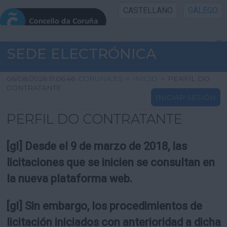
CASTELLANO
GALEGO
INICIO SEDE
SEDE ELECTRÓNICA
INICIO
06/08/2026 11:06:46
CORUNA.ES
>
INICIO
>
PERFIL DO
CONTRATANTE
INICIAR SESIÓN
INFORMACIÓN PÚBLICA
PERFIL DO CONTRATANTE
CARTAFOL CIDADÁN
[gl] Desde el 9 de marzo de 2018, las
UTILIDADES
licitaciones que se inicien se consultan en
la nueva plataforma web.
AXUDA
[gl] Sin embargo, los procedimientos de
licitación iniciados con anterioridad a dicha