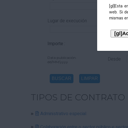
[gl]Esta 
web. Si d
mismas en
Lugar de execución
Importe :
De
Data publicación:
Desde
dd/MM/yyyy
TIPOS DE CONTRATO
Administrativo especial
Colaboración entre o sector público e secto