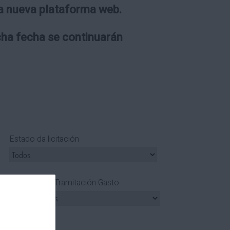
 la nueva plataforma web.
icha fecha se continuarán
Estado da licitación
Tipo Tramitación Gasto