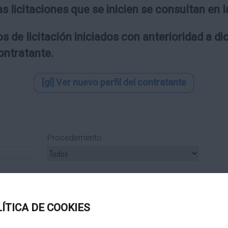
as licitaciones que se inicien se consultan en
s de licitación iniciados con anterioridad a d
contratante.
[gl] Ver nuevo perfil del contratante
Procedemento
ipo Subcontrato
Tipo Tramitación
LÍTICA DE COOKIES
Título