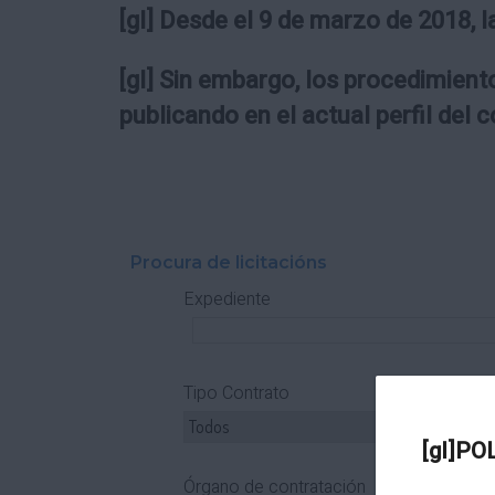
[gl] Desde el 9 de marzo de 2018, l
[gl] Sin embargo, los procedimiento
publicando en el actual perfil del 
Procura de licitacións
Expediente
Tipo Contrato
T
[gl]PO
Órgano de contratación