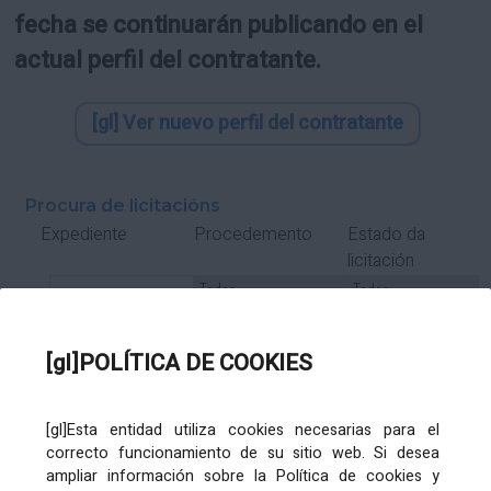
fecha se continuarán publicando en el
actual perfil del contratante.
[gl] Ver nuevo perfil del contratante
Procura de licitacións
Estado da
Expediente
Procedemento
licitación
Tipo Contrato
Tipo
Tipo
Tipo
Subcontrato
Tramitación
Tramitación
[gl]POLÍTICA DE COOKIES
Gasto
[gl]Esta entidad utiliza cookies necesarias para el
Órgano de contratación
Título
correcto funcionamiento de su sitio web. Si desea
ampliar información sobre la Política de cookies y