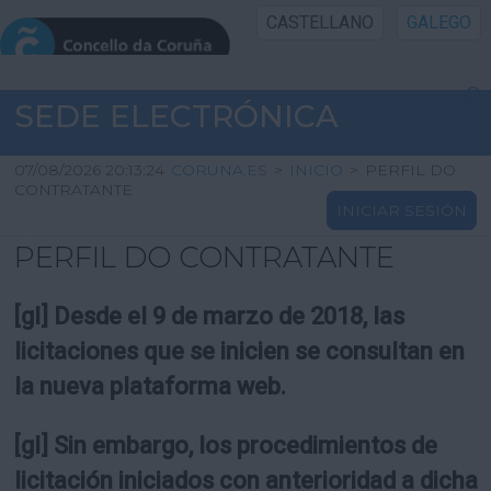
CASTELLANO
GALEGO
INICIO SEDE
SEDE ELECTRÓNICA
INICIO
07/08/2026 20:13:24
CORUNA.ES
>
INICIO
>
PERFIL DO
CONTRATANTE
INICIAR SESIÓN
INFORMACIÓN PÚBLICA
PERFIL DO CONTRATANTE
CARTAFOL CIDADÁN
[gl] Desde el 9 de marzo de 2018, las
UTILIDADES
licitaciones que se inicien se consultan en
la nueva plataforma web.
AXUDA
[gl] Sin embargo, los procedimientos de
licitación iniciados con anterioridad a dicha