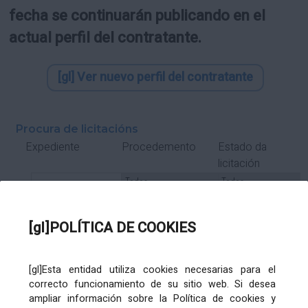
fecha se continuarán publicando en el
actual perfil del contratante.
[gl] Ver nuevo perfil del contratante
Procura de licitacións
Estado da
Expediente
Procedemento
licitación
Tipo Contrato
Tipo
Tipo
Tipo
Subcontrato
Tramitación
Tramitación
[gl]POLÍTICA DE COOKIES
Gasto
[gl]Esta entidad utiliza cookies necesarias para el
Órgano de contratación
Título
correcto funcionamiento de su sitio web. Si desea
ampliar información sobre la Política de cookies y