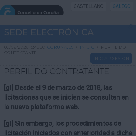
CASTELLANO
GALEGO
INICIO SEDE
SEDE ELECTRÓNICA
INICIO
09/08/2026 15:45:20
CORUNA.ES
>
INICIO
>
PERFIL DO
CONTRATANTE
INICIAR SESIÓN
INFORMACIÓN PÚBLICA
PERFIL DO CONTRATANTE
CARTAFOL CIDADÁN
[gl] Desde el 9 de marzo de 2018, las
UTILIDADES
licitaciones que se inicien se consultan en
la nueva plataforma web.
AXUDA
[gl] Sin embargo, los procedimientos de
licitación iniciados con anterioridad a dicha