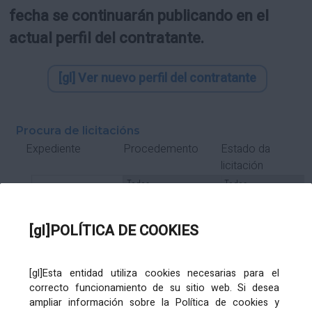
fecha se continuarán publicando en el
actual perfil del contratante.
[gl] Ver nuevo perfil del contratante
Procura de licitacións
Estado da
Expediente
Procedemento
licitación
Tipo Contrato
Tipo
Tipo
Tipo
Subcontrato
Tramitación
Tramitación
[gl]POLÍTICA DE COOKIES
Gasto
[gl]Esta entidad utiliza cookies necesarias para el
Órgano de contratación
Título
correcto funcionamiento de su sitio web. Si desea
ampliar información sobre la Política de cookies y