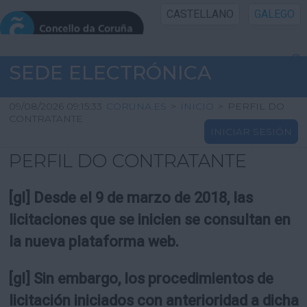
CASTELLANO
GALEGO
INICIO SEDE
SEDE ELECTRÓNICA
INICIO
09/08/2026 09:15:33
CORUNA.ES
>
INICIO
>
PERFIL DO
CONTRATANTE
INICIAR SESIÓN
INFORMACIÓN PÚBLICA
PERFIL DO CONTRATANTE
CARTAFOL CIDADÁN
[gl] Desde el 9 de marzo de 2018, las
UTILIDADES
licitaciones que se inicien se consultan en
la nueva plataforma web.
AXUDA
[gl] Sin embargo, los procedimientos de
licitación iniciados con anterioridad a dicha