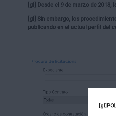
[gl] Desde el 9 de marzo de 2018, l
[gl] Sin embargo, los procedimiento
publicando en el actual perfil del 
Procura de licitacións
Expediente
Tipo Contrato
T
[gl]PO
Órgano de contratación