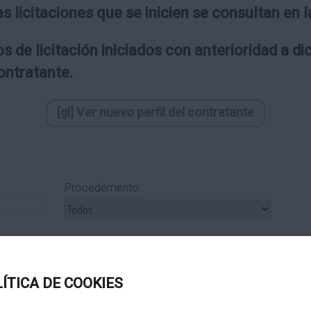
as licitaciones que se inicien se consultan en
s de licitación iniciados con anterioridad a d
contratante.
[gl] Ver nuevo perfil del contratante
Procedemento
ipo Subcontrato
Tipo Tramitación
LÍTICA DE COOKIES
Título