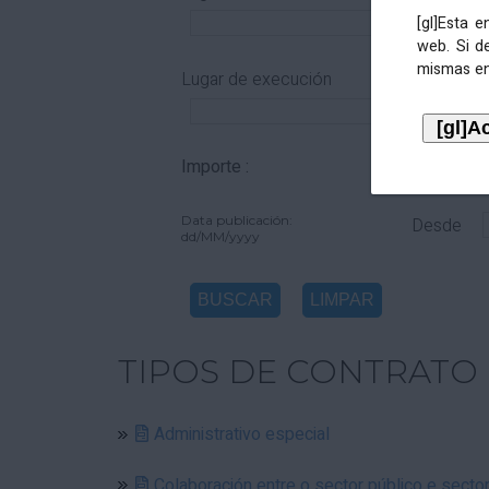
[gl]Esta 
web. Si d
mismas en
Lugar de execución
Importe :
De
Data publicación:
Desde
dd/MM/yyyy
TIPOS DE CONTRATO
Administrativo especial
Colaboración entre o sector público e secto