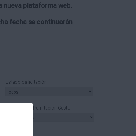
 la nueva plataforma web.
icha fecha se continuarán
Estado da licitación
Tipo Tramitación Gasto