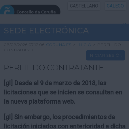
CASTELLANO
GALEGO
INICIO SEDE
SEDE ELECTRÓNICA
INICIO
08/08/2026 07:12:06
CORUNA.ES
>
INICIO
>
PERFIL DO
CONTRATANTE
INICIAR SESIÓN
INFORMACIÓN PÚBLICA
PERFIL DO CONTRATANTE
CARTAFOL CIDADÁN
[gl] Desde el 9 de marzo de 2018, las
UTILIDADES
licitaciones que se inicien se consultan en
la nueva plataforma web.
AXUDA
[gl] Sin embargo, los procedimientos de
licitación iniciados con anterioridad a dicha