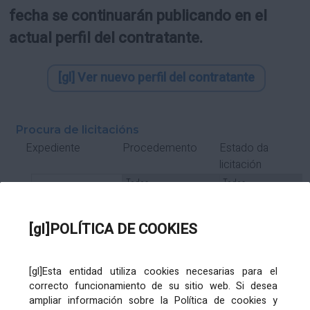
fecha se continuarán publicando en el
actual perfil del contratante.
[gl] Ver nuevo perfil del contratante
Procura de licitacións
Estado da
Expediente
Procedemento
licitación
Tipo Contrato
Tipo
Tipo
Tipo
Subcontrato
Tramitación
Tramitación
[gl]POLÍTICA DE COOKIES
Gasto
[gl]Esta entidad utiliza cookies necesarias para el
Órgano de contratación
Título
correcto funcionamiento de su sitio web. Si desea
ampliar información sobre la Política de cookies y