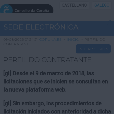
CASTELLANO
GALEGO
INICIO SEDE
SEDE ELECTRÓNICA
INICIO
09/08/2026 01:24:21
CORUNA.ES
>
INICIO
>
PERFIL DO
CONTRATANTE
INICIAR SESIÓN
INFORMACIÓN PÚBLICA
PERFIL DO CONTRATANTE
CARTAFOL CIDADÁN
[gl] Desde el 9 de marzo de 2018, las
UTILIDADES
licitaciones que se inicien se consultan en
la nueva plataforma web.
AXUDA
[gl] Sin embargo, los procedimientos de
licitación iniciados con anterioridad a dicha