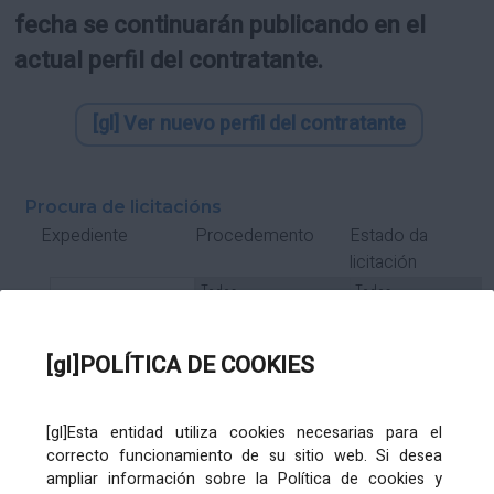
fecha se continuarán publicando en el
actual perfil del contratante.
[gl] Ver nuevo perfil del contratante
Procura de licitacións
Estado da
Expediente
Procedemento
licitación
Tipo Contrato
Tipo
Tipo
Tipo
Subcontrato
Tramitación
Tramitación
[gl]POLÍTICA DE COOKIES
Gasto
[gl]Esta entidad utiliza cookies necesarias para el
Órgano de contratación
Título
correcto funcionamiento de su sitio web. Si desea
ampliar información sobre la Política de cookies y