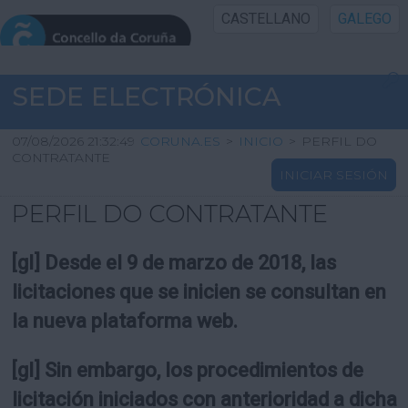
CASTELLANO
GALEGO
INICIO SEDE
SEDE ELECTRÓNICA
INICIO
07/08/2026 21:32:49
CORUNA.ES
>
INICIO
>
PERFIL DO
CONTRATANTE
INICIAR SESIÓN
INFORMACIÓN PÚBLICA
PERFIL DO CONTRATANTE
CARTAFOL CIDADÁN
[gl] Desde el 9 de marzo de 2018, las
UTILIDADES
licitaciones que se inicien se consultan en
la nueva plataforma web.
AXUDA
[gl] Sin embargo, los procedimientos de
licitación iniciados con anterioridad a dicha