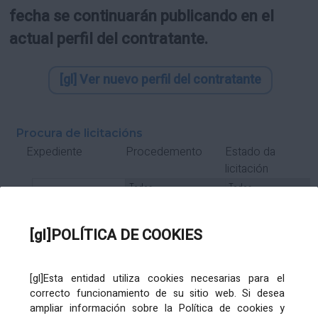
fecha se continuarán publicando en el
actual perfil del contratante.
[gl] Ver nuevo perfil del contratante
Procura de licitacións
Estado da
Expediente
Procedemento
licitación
Tipo Contrato
Tipo
Tipo
Tipo
Subcontrato
Tramitación
Tramitación
[gl]POLÍTICA DE COOKIES
Gasto
[gl]Esta entidad utiliza cookies necesarias para el
Órgano de contratación
Título
correcto funcionamiento de su sitio web. Si desea
ampliar información sobre la Política de cookies y