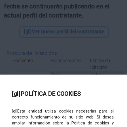
fecha se continuarán publicando en el
actual perfil del contratante.
[gl] Ver nuevo perfil del contratante
Procura de licitacións
Estado da
Expediente
Procedemento
licitación
Tipo Contrato
Tipo
Tipo
Tipo
Subcontrato
Tramitación
Tramitación
[gl]POLÍTICA DE COOKIES
Gasto
[gl]Esta entidad utiliza cookies necesarias para el
Órgano de contratación
Título
correcto funcionamiento de su sitio web. Si desea
ampliar información sobre la Política de cookies y