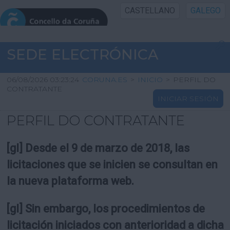
CASTELLANO
GALEGO
INICIO SEDE
SEDE ELECTRÓNICA
INICIO
06/08/2026 03:23:24
CORUNA.ES
>
INICIO
>
PERFIL DO
CONTRATANTE
INICIAR SESIÓN
INFORMACIÓN PÚBLICA
PERFIL DO CONTRATANTE
CARTAFOL CIDADÁN
[gl] Desde el 9 de marzo de 2018, las
UTILIDADES
licitaciones que se inicien se consultan en
la nueva plataforma web.
AXUDA
[gl] Sin embargo, los procedimientos de
licitación iniciados con anterioridad a dicha