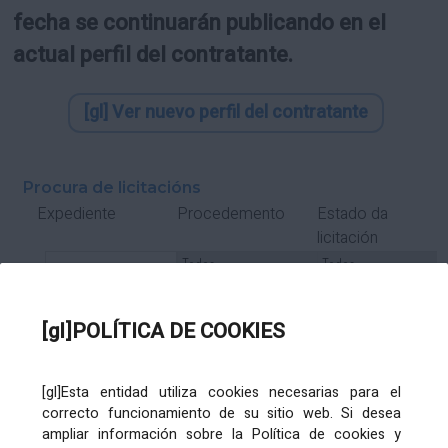
fecha se continuarán publicando en el
actual perfil del contratante.
[gl] Ver nuevo perfil del contratante
Procura de licitacións
Estado da
Expediente
Procedemento
licitación
Tipo Contrato
Tipo
Tipo
Tipo
Subcontrato
Tramitación
Tramitación
[gl]POLÍTICA DE COOKIES
Gasto
[gl]Esta entidad utiliza cookies necesarias para el
Órgano de contratación
Título
correcto funcionamiento de su sitio web. Si desea
ampliar información sobre la Política de cookies y