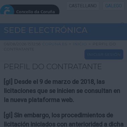
CASTELLANO
GALEGO
INICIO SEDE
SEDE ELECTRÓNICA
INICIO
06/08/2026 15:12:56
CORUNA.ES
>
INICIO
>
PERFIL DO
CONTRATANTE
INICIAR SESIÓN
INFORMACIÓN PÚBLICA
PERFIL DO CONTRATANTE
CARTAFOL CIDADÁN
[gl] Desde el 9 de marzo de 2018, las
UTILIDADES
licitaciones que se inicien se consultan en
la nueva plataforma web.
AXUDA
[gl] Sin embargo, los procedimientos de
licitación iniciados con anterioridad a dicha