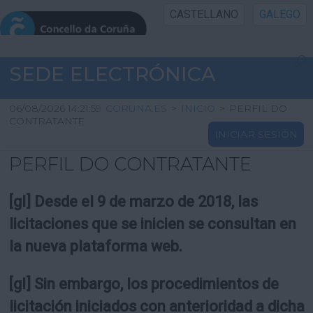
CASTELLANO
GALEGO
INICIO SEDE
SEDE ELECTRÓNICA
INICIO
06/08/2026 14:21:59
CORUNA.ES
>
INICIO
>
PERFIL DO
CONTRATANTE
INICIAR SESIÓN
INFORMACIÓN PÚBLICA
PERFIL DO CONTRATANTE
CARTAFOL CIDADÁN
[gl] Desde el 9 de marzo de 2018, las
UTILIDADES
licitaciones que se inicien se consultan en
la nueva plataforma web.
AXUDA
[gl] Sin embargo, los procedimientos de
licitación iniciados con anterioridad a dicha