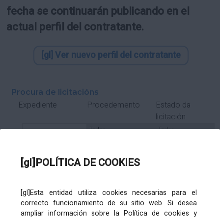
fecha se continuarán publicando en el
actual perfil del contratante.
[gl] Ver nuevo perfil del contratante
Procura de licitacións
Estado da
Expediente
Procedemento
licitación
Tipo Contrato
Tipo
Tipo
Tipo
Subcontrato
Tramitación
Tramitación
[gl]POLÍTICA DE COOKIES
Gasto
[gl]Esta entidad utiliza cookies necesarias para el
Órgano de contratación
Título
correcto funcionamiento de su sitio web. Si desea
ampliar información sobre la Política de cookies y