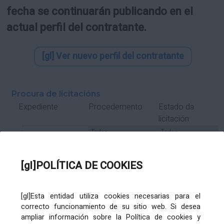
fecha se continuarán publicando en el
actual perfil del contratante.
[gl] Ver nuevo perfil del contratante
Procura de licitacións
Estado da
Expediente
Procedemento
licitación
Tipo Contrato
Tipo
Tipo
Tipo
Subcontrato
Tramitación
Tramitación
[gl]POLÍTICA DE COOKIES
Gasto
[gl]Esta entidad utiliza cookies necesarias para el
Órgano de contratación
Título
correcto funcionamiento de su sitio web. Si desea
ampliar información sobre la Política de cookies y