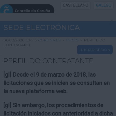
CASTELLANO
GALEGO
INICIO SEDE
SEDE ELECTRÓNICA
INICIO
06/08/2026 15:16:16
CORUNA.ES
>
INICIO
>
PERFIL DO
CONTRATANTE
INICIAR SESIÓN
INFORMACIÓN PÚBLICA
PERFIL DO CONTRATANTE
CARTAFOL CIDADÁN
[gl] Desde el 9 de marzo de 2018, las
UTILIDADES
licitaciones que se inicien se consultan en
la nueva plataforma web.
AXUDA
[gl] Sin embargo, los procedimientos de
licitación iniciados con anterioridad a dicha