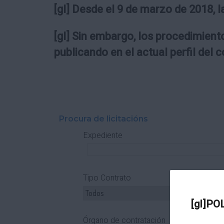
[gl] Desde el 9 de marzo de 2018, l
[gl] Sin embargo, los procedimiento
publicando en el actual perfil del 
Procura de licitacións
Expediente
Tipo Contrato
T
[gl]PO
Órgano de contratación