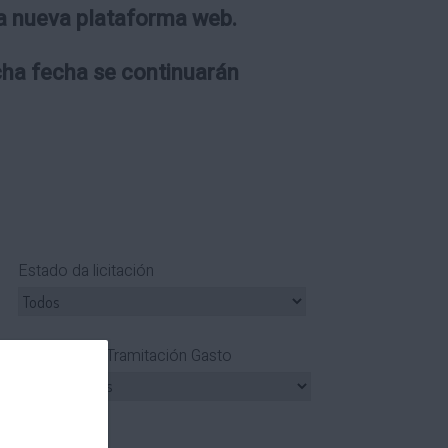
 la nueva plataforma web.
icha fecha se continuarán
Estado da licitación
Tipo Tramitación Gasto