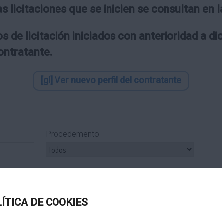
as licitaciones que se inicien se consultan en
s de licitación iniciados con anterioridad a d
contratante.
[gl] Ver nuevo perfil del contratante
Procedemento
ipo Subcontrato
Tipo Tramitación
LÍTICA DE COOKIES
Título