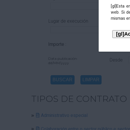
[gl]Esta 
web. Si d
mismas en
Lugar de execución
Importe :
De
Data publicación:
Desde
dd/MM/yyyy
TIPOS DE CONTRATO
Administrativo especial
Colaboración entre o sector público e secto