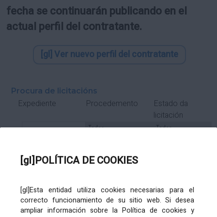
fecha se continuarán publicando en el
actual perfil del contratante.
[gl] Ver nuevo perfil del contratante
Procura de licitacións
Estado da
Expediente
Procedemento
licitación
Tipo Contrato
Tipo
Tipo
Tipo
Subcontrato
Tramitación
Tramitación
[gl]POLÍTICA DE COOKIES
Gasto
[gl]Esta entidad utiliza cookies necesarias para el
Órgano de contratación
Título
correcto funcionamiento de su sitio web. Si desea
ampliar información sobre la Política de cookies y