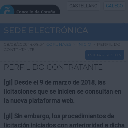
CASTELLANO
GALEGO
INICIO SEDE
SEDE ELECTRÓNICA
INICIO
08/08/2026 14:08:34
CORUNA.ES
>
INICIO
>
PERFIL DO
CONTRATANTE
INICIAR SESIÓN
INFORMACIÓN PÚBLICA
PERFIL DO CONTRATANTE
CARTAFOL CIDADÁN
[gl] Desde el 9 de marzo de 2018, las
UTILIDADES
licitaciones que se inicien se consultan en
la nueva plataforma web.
AXUDA
[gl] Sin embargo, los procedimientos de
licitación iniciados con anterioridad a dicha