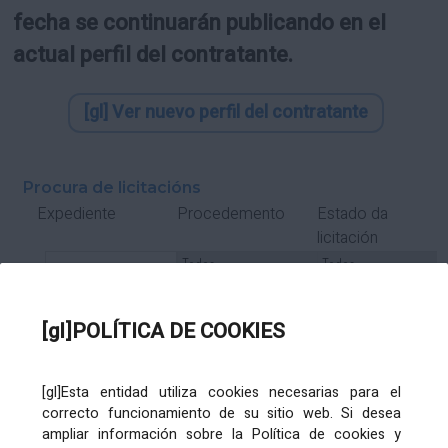
fecha se continuarán publicando en el
actual perfil del contratante.
[gl] Ver nuevo perfil del contratante
Procura de licitacións
Estado da
Expediente
Procedemento
licitación
Tipo Contrato
Tipo
Tipo
Tipo
Subcontrato
Tramitación
Tramitación
[gl]POLÍTICA DE COOKIES
Gasto
[gl]Esta entidad utiliza cookies necesarias para el
Órgano de contratación
Título
correcto funcionamiento de su sitio web. Si desea
ampliar información sobre la Política de cookies y