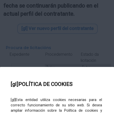
fecha se continuarán publicando en el
actual perfil del contratante.
[gl] Ver nuevo perfil del contratante
Procura de licitacións
Estado da
Expediente
Procedemento
licitación
Tipo Contrato
Tipo
Tipo
Tipo
Subcontrato
Tramitación
Tramitación
[gl]POLÍTICA DE COOKIES
Gasto
[gl]Esta entidad utiliza cookies necesarias para el
Órgano de contratación
Título
correcto funcionamiento de su sitio web. Si desea
ampliar información sobre la Política de cookies y