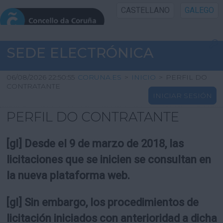
CASTELLANO
GALEGO
INICIO SEDE
SEDE ELECTRÓNICA
INICIO
06/08/2026 22:50:55
CORUNA.ES
>
INICIO
>
PERFIL DO
CONTRATANTE
INICIAR SESIÓN
INFORMACIÓN PÚBLICA
PERFIL DO CONTRATANTE
CARTAFOL CIDADÁN
[gl] Desde el 9 de marzo de 2018, las
UTILIDADES
licitaciones que se inicien se consultan en
la nueva plataforma web.
AXUDA
[gl] Sin embargo, los procedimientos de
licitación iniciados con anterioridad a dicha