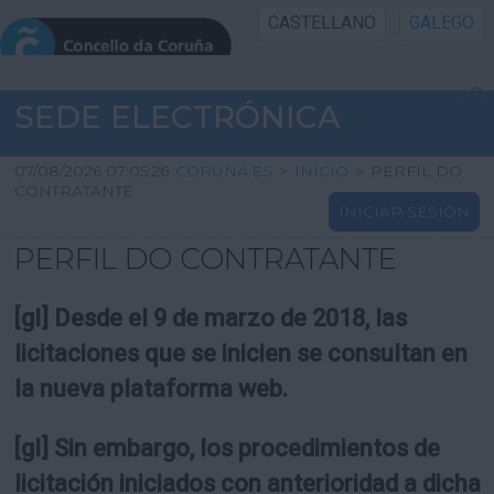
CASTELLANO
GALEGO
INICIO SEDE
SEDE ELECTRÓNICA
INICIO
07/08/2026 07:05:26
CORUNA.ES
>
INICIO
>
PERFIL DO
CONTRATANTE
INICIAR SESIÓN
INFORMACIÓN PÚBLICA
PERFIL DO CONTRATANTE
CARTAFOL CIDADÁN
[gl] Desde el 9 de marzo de 2018, las
UTILIDADES
licitaciones que se inicien se consultan en
la nueva plataforma web.
AXUDA
[gl] Sin embargo, los procedimientos de
licitación iniciados con anterioridad a dicha