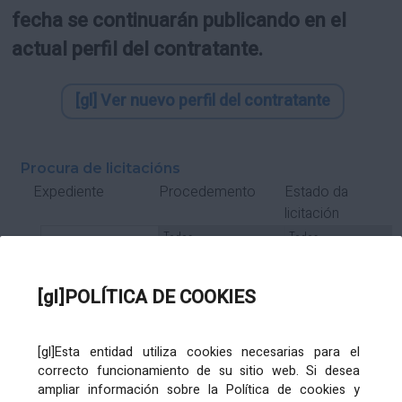
fecha se continuarán publicando en el
actual perfil del contratante.
[gl] Ver nuevo perfil del contratante
Procura de licitacións
Estado da
Expediente
Procedemento
licitación
Tipo Contrato
Tipo
Tipo
Tipo
Subcontrato
Tramitación
Tramitación
[gl]POLÍTICA DE COOKIES
Gasto
[gl]Esta entidad utiliza cookies necesarias para el
Órgano de contratación
Título
correcto funcionamiento de su sitio web. Si desea
ampliar información sobre la Política de cookies y