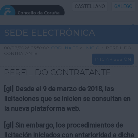
CASTELLANO
GALEGO
INICIO SEDE
SEDE ELECTRÓNICA
INICIO
08/08/2026 03:58:08
CORUNA.ES
>
INICIO
>
PERFIL DO
CONTRATANTE
INICIAR SESIÓN
INFORMACIÓN PÚBLICA
PERFIL DO CONTRATANTE
CARTAFOL CIDADÁN
[gl] Desde el 9 de marzo de 2018, las
UTILIDADES
licitaciones que se inicien se consultan en
la nueva plataforma web.
AXUDA
[gl] Sin embargo, los procedimientos de
licitación iniciados con anterioridad a dicha