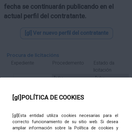
fecha se continuarán publicando en el
actual perfil del contratante.
[gl] Ver nuevo perfil del contratante
Procura de licitacións
Estado da
Expediente
Procedemento
licitación
Tipo Contrato
Tipo
Tipo
Tipo
Subcontrato
Tramitación
Tramitación
[gl]POLÍTICA DE COOKIES
Gasto
[gl]Esta entidad utiliza cookies necesarias para el
Órgano de contratación
Título
correcto funcionamiento de su sitio web. Si desea
ampliar información sobre la Política de cookies y