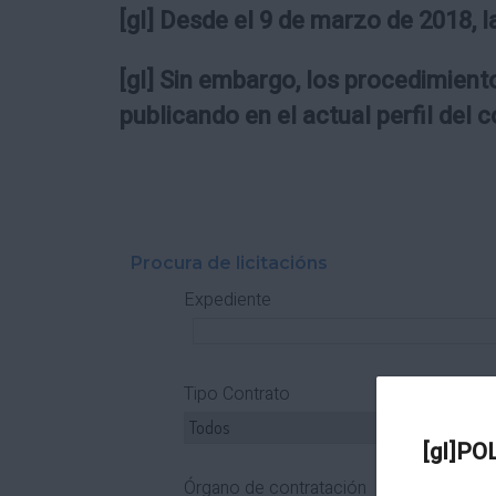
[gl] Desde el 9 de marzo de 2018, l
[gl] Sin embargo, los procedimiento
publicando en el actual perfil del 
Procura de licitacións
Expediente
Tipo Contrato
T
[gl]PO
Órgano de contratación