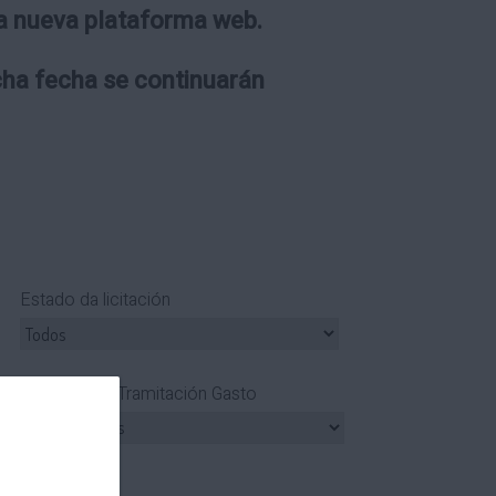
 la nueva plataforma web.
icha fecha se continuarán
Estado da licitación
Tipo Tramitación Gasto