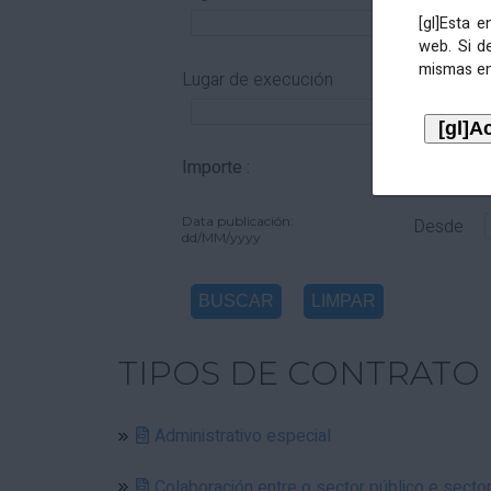
[gl]Esta 
web. Si d
mismas en
Lugar de execución
Importe :
De
Data publicación:
Desde
dd/MM/yyyy
TIPOS DE CONTRATO
Administrativo especial
Colaboración entre o sector público e secto