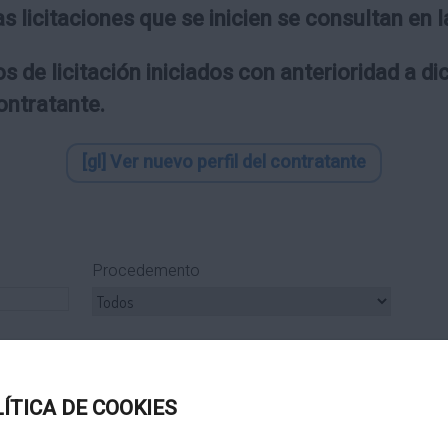
as licitaciones que se inicien se consultan en
s de licitación iniciados con anterioridad a d
contratante.
[gl] Ver nuevo perfil del contratante
Procedemento
ipo Subcontrato
Tipo Tramitación
LÍTICA DE COOKIES
Título