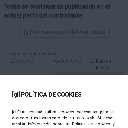
fecha se continuarán publicando en el
actual perfil del contratante.
[gl] Ver nuevo perfil del contratante
Procura de licitacións
Estado da
Expediente
Procedemento
licitación
Tipo Contrato
Tipo
Tipo
Tipo
Subcontrato
Tramitación
Tramitación
[gl]POLÍTICA DE COOKIES
Gasto
[gl]Esta entidad utiliza cookies necesarias para el
Órgano de contratación
Título
correcto funcionamiento de su sitio web. Si desea
ampliar información sobre la Política de cookies y