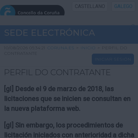
CASTELLANO
GALEGO
INICIO SEDE
SEDE ELECTRÓNICA
INICIO
10/08/2026 05:34:21
CORUNA.ES
>
INICIO
>
PERFIL DO
CONTRATANTE
INICIAR SESIÓN
INFORMACIÓN PÚBLICA
PERFIL DO CONTRATANTE
CARTAFOL CIDADÁN
[gl] Desde el 9 de marzo de 2018, las
UTILIDADES
licitaciones que se inicien se consultan en
la nueva plataforma web.
AXUDA
[gl] Sin embargo, los procedimientos de
licitación iniciados con anterioridad a dicha