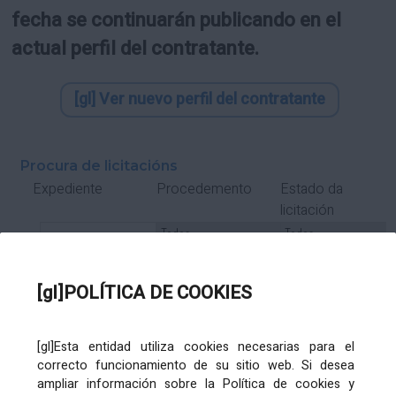
fecha se continuarán publicando en el
actual perfil del contratante.
[gl] Ver nuevo perfil del contratante
Procura de licitacións
Estado da
Expediente
Procedemento
licitación
Tipo Contrato
Tipo
Tipo
Tipo
Subcontrato
Tramitación
Tramitación
[gl]POLÍTICA DE COOKIES
Gasto
[gl]Esta entidad utiliza cookies necesarias para el
Órgano de contratación
Título
correcto funcionamiento de su sitio web. Si desea
ampliar información sobre la Política de cookies y