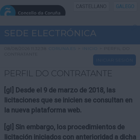
CASTELLANO
GALEGO
INICIO SEDE
SEDE ELECTRÓNICA
INICIO
08/08/2026 11:32:38
CORUNA.ES
>
INICIO
>
PERFIL DO
CONTRATANTE
INICIAR SESIÓN
INFORMACIÓN PÚBLICA
PERFIL DO CONTRATANTE
CARTAFOL CIDADÁN
[gl] Desde el 9 de marzo de 2018, las
UTILIDADES
licitaciones que se inicien se consultan en
la nueva plataforma web.
AXUDA
[gl] Sin embargo, los procedimientos de
licitación iniciados con anterioridad a dicha