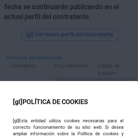
fecha se continuarán publicando en el
actual perfil del contratante.
[gl] Ver nuevo perfil del contratante
Procura de licitacións
Estado da
Expediente
Procedemento
licitación
Tipo Contrato
Tipo
Tipo
Tipo
Subcontrato
Tramitación
Tramitación
[gl]POLÍTICA DE COOKIES
Gasto
[gl]Esta entidad utiliza cookies necesarias para el
Órgano de contratación
Título
correcto funcionamiento de su sitio web. Si desea
ampliar información sobre la Política de cookies y