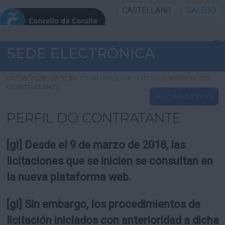
CASTELLANO
GALEGO
INICIO SEDE
SEDE ELECTRÓNICA
INICIO
09/08/2026 08:31:30
CORUNA.ES
>
INICIO
>
PERFIL DO
CONTRATANTE
INICIAR SESIÓN
INFORMACIÓN PÚBLICA
PERFIL DO CONTRATANTE
CARTAFOL CIDADÁN
[gl] Desde el 9 de marzo de 2018, las
UTILIDADES
licitaciones que se inicien se consultan en
la nueva plataforma web.
AXUDA
[gl] Sin embargo, los procedimientos de
licitación iniciados con anterioridad a dicha