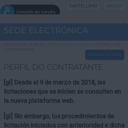
CASTELLANO
GALEGO
INICIO SEDE
SEDE ELECTRÓNICA
INICIO
09/08/2026 06:38:23
CORUNA.ES
>
INICIO
>
PERFIL DO
CONTRATANTE
INICIAR SESIÓN
INFORMACIÓN PÚBLICA
PERFIL DO CONTRATANTE
CARTAFOL CIDADÁN
[gl] Desde el 9 de marzo de 2018, las
UTILIDADES
licitaciones que se inicien se consultan en
la nueva plataforma web.
AXUDA
[gl] Sin embargo, los procedimientos de
licitación iniciados con anterioridad a dicha