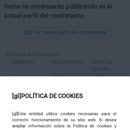
fecha se continuarán publicando en el
actual perfil del contratante.
[gl] Ver nuevo perfil del contratante
Procura de licitacións
Estado da
Expediente
Procedemento
licitación
Tipo Contrato
Tipo
Tipo
Tipo
Subcontrato
Tramitación
Tramitación
[gl]POLÍTICA DE COOKIES
Gasto
[gl]Esta entidad utiliza cookies necesarias para el
Órgano de contratación
Título
correcto funcionamiento de su sitio web. Si desea
ampliar información sobre la Política de cookies y