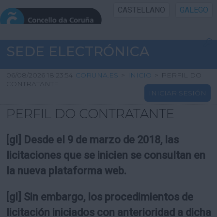
CASTELLANO
GALEGO
INICIO SEDE
SEDE ELECTRÓNICA
INICIO
06/08/2026 18:23:54
CORUNA.ES
>
INICIO
>
PERFIL DO
CONTRATANTE
INICIAR SESIÓN
INFORMACIÓN PÚBLICA
PERFIL DO CONTRATANTE
CARTAFOL CIDADÁN
[gl] Desde el 9 de marzo de 2018, las
UTILIDADES
licitaciones que se inicien se consultan en
la nueva plataforma web.
AXUDA
[gl] Sin embargo, los procedimientos de
licitación iniciados con anterioridad a dicha