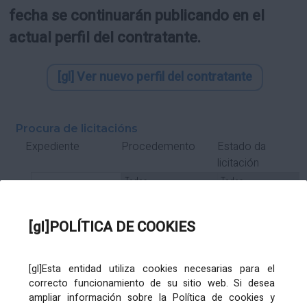
fecha se continuarán publicando en el
actual perfil del contratante.
[gl] Ver nuevo perfil del contratante
Procura de licitacións
Estado da
Expediente
Procedemento
licitación
Tipo Contrato
Tipo
Tipo
Tipo
Subcontrato
Tramitación
Tramitación
[gl]POLÍTICA DE COOKIES
Gasto
[gl]Esta entidad utiliza cookies necesarias para el
Órgano de contratación
Título
correcto funcionamiento de su sitio web. Si desea
ampliar información sobre la Política de cookies y