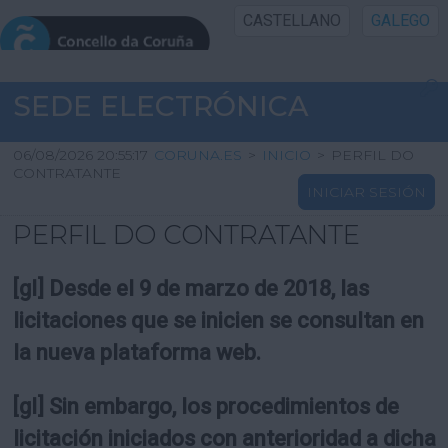
CASTELLANO
GALEGO
INICIO SEDE
SEDE ELECTRÓNICA
INICIO
06/08/2026 20:55:17
CORUNA.ES
>
INICIO
>
PERFIL DO
CONTRATANTE
INICIAR SESIÓN
INFORMACIÓN PÚBLICA
PERFIL DO CONTRATANTE
CARTAFOL CIDADÁN
[gl] Desde el 9 de marzo de 2018, las
UTILIDADES
licitaciones que se inicien se consultan en
la nueva plataforma web.
AXUDA
[gl] Sin embargo, los procedimientos de
licitación iniciados con anterioridad a dicha