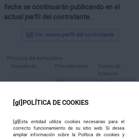
fecha se continuarán publicando en el
actual perfil del contratante.
[gl] Ver nuevo perfil del contratante
Procura de licitacións
Estado da
Expediente
Procedemento
licitación
Tipo Contrato
Tipo
Tipo
Tipo
Subcontrato
Tramitación
Tramitación
[gl]POLÍTICA DE COOKIES
Gasto
[gl]Esta entidad utiliza cookies necesarias para el
Órgano de contratación
Título
correcto funcionamiento de su sitio web. Si desea
ampliar información sobre la Política de cookies y