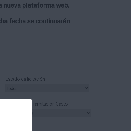
 la nueva plataforma web.
icha fecha se continuarán
Estado da licitación
Tipo Tramitación Gasto