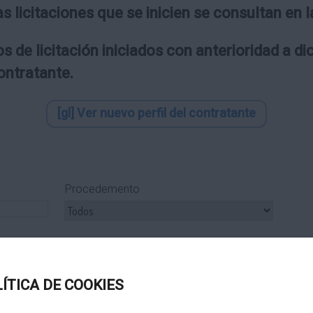
as licitaciones que se inicien se consultan en
s de licitación iniciados con anterioridad a d
contratante.
[gl] Ver nuevo perfil del contratante
Procedemento
ipo Subcontrato
Tipo Tramitación
LÍTICA DE COOKIES
Título