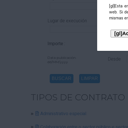
[gl]Esta 
web. Si d
mismas en
Lugar de execución
Importe :
De
Data publicación:
Desde
dd/MM/yyyy
TIPOS DE CONTRATO
Administrativo especial
Colaboración entre o sector público e secto