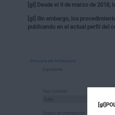
[gl] Desde el 9 de marzo de 2018, l
[gl] Sin embargo, los procedimiento
publicando en el actual perfil del 
Procura de licitacións
Expediente
Tipo Contrato
T
[gl]PO
Órgano de contratación