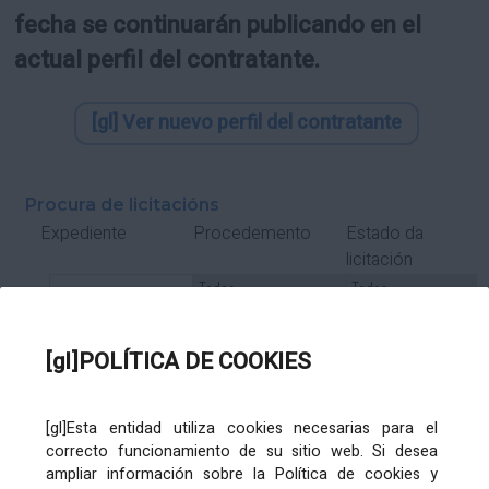
fecha se continuarán publicando en el
actual perfil del contratante.
[gl] Ver nuevo perfil del contratante
Procura de licitacións
Estado da
Expediente
Procedemento
licitación
Tipo Contrato
Tipo
Tipo
Tipo
Subcontrato
Tramitación
Tramitación
[gl]POLÍTICA DE COOKIES
Gasto
[gl]Esta entidad utiliza cookies necesarias para el
Órgano de contratación
Título
correcto funcionamiento de su sitio web. Si desea
ampliar información sobre la Política de cookies y