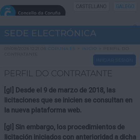
CASTELLANO
GALEGO
INICIO SEDE
SEDE ELECTRÓNICA
INICIO
09/08/2026 12:21:06
CORUNA.ES
>
INICIO
>
PERFIL DO
CONTRATANTE
INICIAR SESIÓN
INFORMACIÓN PÚBLICA
PERFIL DO CONTRATANTE
CARTAFOL CIDADÁN
[gl] Desde el 9 de marzo de 2018, las
UTILIDADES
licitaciones que se inicien se consultan en
la nueva plataforma web.
AXUDA
[gl] Sin embargo, los procedimientos de
licitación iniciados con anterioridad a dicha