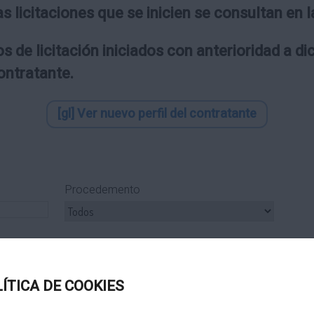
as licitaciones que se inicien se consultan en
s de licitación iniciados con anterioridad a d
contratante.
[gl] Ver nuevo perfil del contratante
Procedemento
ipo Subcontrato
Tipo Tramitación
LÍTICA DE COOKIES
Título