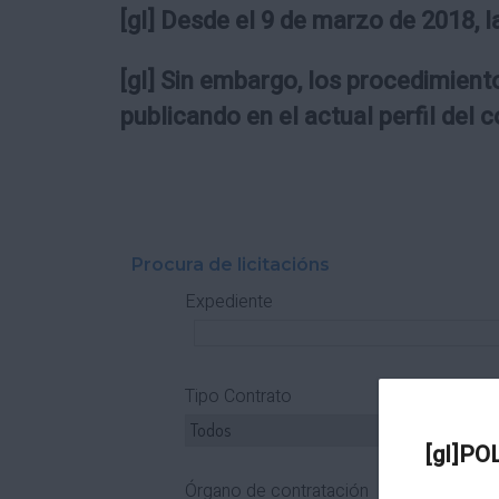
[gl] Desde el 9 de marzo de 2018, l
[gl] Sin embargo, los procedimiento
publicando en el actual perfil del 
Procura de licitacións
Expediente
Tipo Contrato
T
[gl]PO
Órgano de contratación