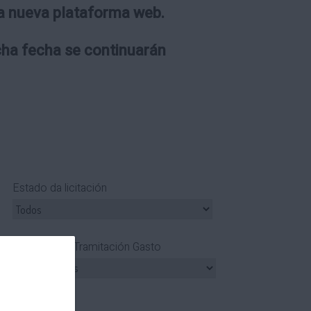
 la nueva plataforma web.
icha fecha se continuarán
Estado da licitación
Tipo Tramitación Gasto