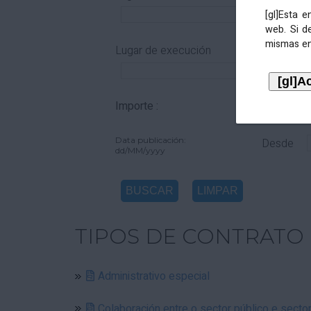
[gl]Esta 
web. Si d
mismas en
Lugar de execución
Importe :
De
Data publicación:
Desde
dd/MM/yyyy
TIPOS DE CONTRATO
Administrativo especial
Colaboración entre o sector público e secto