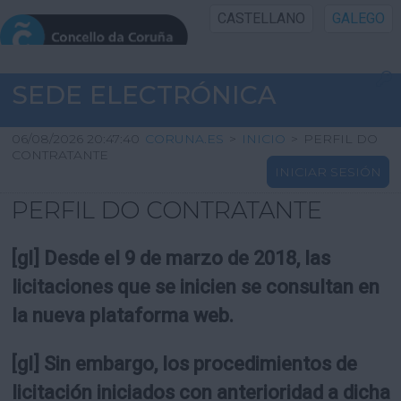
CASTELLANO
GALEGO
INICIO SEDE
SEDE ELECTRÓNICA
INICIO
06/08/2026 20:47:40
CORUNA.ES
>
INICIO
>
PERFIL DO
CONTRATANTE
INICIAR SESIÓN
INFORMACIÓN PÚBLICA
PERFIL DO CONTRATANTE
CARTAFOL CIDADÁN
[gl] Desde el 9 de marzo de 2018, las
UTILIDADES
licitaciones que se inicien se consultan en
la nueva plataforma web.
AXUDA
[gl] Sin embargo, los procedimientos de
licitación iniciados con anterioridad a dicha