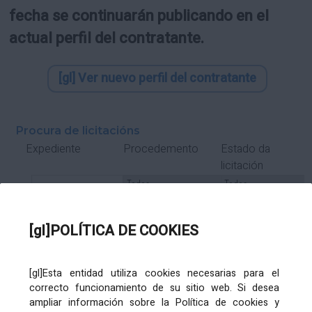
fecha se continuarán publicando en el
actual perfil del contratante.
[gl] Ver nuevo perfil del contratante
Procura de licitacións
Estado da
Expediente
Procedemento
licitación
Tipo Contrato
Tipo
Tipo
Tipo
Subcontrato
Tramitación
Tramitación
[gl]POLÍTICA DE COOKIES
Gasto
[gl]Esta entidad utiliza cookies necesarias para el
Órgano de contratación
Título
correcto funcionamiento de su sitio web. Si desea
ampliar información sobre la Política de cookies y