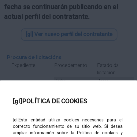
fecha se continuarán publicando en el
actual perfil del contratante.
[gl] Ver nuevo perfil del contratante
Procura de licitacións
Estado da
Expediente
Procedemento
licitación
Tipo Contrato
Tipo
Tipo
Tipo
Subcontrato
Tramitación
Tramitación
[gl]POLÍTICA DE COOKIES
Gasto
[gl]Esta entidad utiliza cookies necesarias para el
Órgano de contratación
Título
correcto funcionamiento de su sitio web. Si desea
ampliar información sobre la Política de cookies y