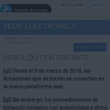
CASTELLANO
GALEGO
INICIO SEDE
SEDE ELECTRÓNICA
INICIO
06/08/2026 16:06:01
CORUNA.ES
>
INICIO
>
PERFIL DO
CONTRATANTE
INICIAR SESIÓN
INFORMACIÓN PÚBLICA
PERFIL DO CONTRATANTE
CARTAFOL CIDADÁN
[gl] Desde el 9 de marzo de 2018, las
UTILIDADES
licitaciones que se inicien se consultan en
la nueva plataforma web.
AXUDA
[gl] Sin embargo, los procedimientos de
licitación iniciados con anterioridad a dicha