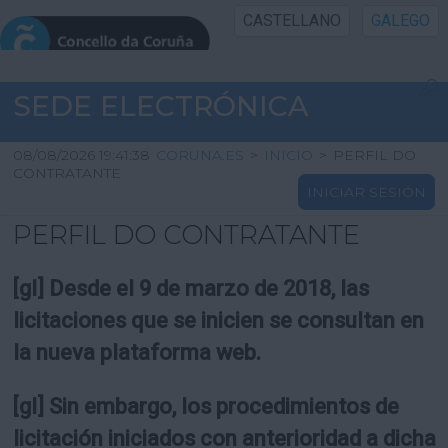
CASTELLANO
GALEGO
INICIO SEDE
SEDE ELECTRÓNICA
INICIO
08/08/2026 19:41:38
CORUNA.ES
>
INICIO
>
PERFIL DO
CONTRATANTE
INICIAR SESIÓN
INFORMACIÓN PÚBLICA
PERFIL DO CONTRATANTE
CARTAFOL CIDADÁN
[gl] Desde el 9 de marzo de 2018, las
UTILIDADES
licitaciones que se inicien se consultan en
la nueva plataforma web.
AXUDA
[gl] Sin embargo, los procedimientos de
licitación iniciados con anterioridad a dicha