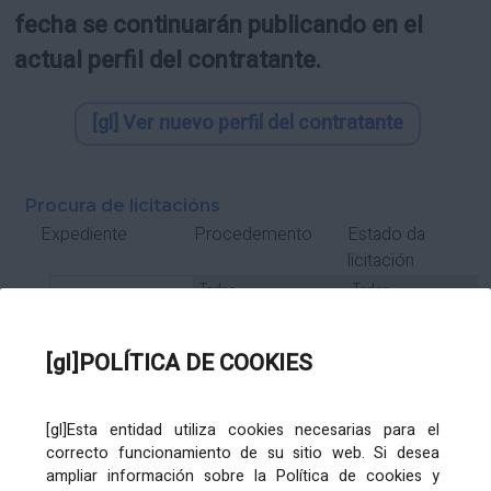
fecha se continuarán publicando en el
actual perfil del contratante.
[gl] Ver nuevo perfil del contratante
Procura de licitacións
Estado da
Expediente
Procedemento
licitación
Tipo Contrato
Tipo
Tipo
Tipo
Subcontrato
Tramitación
Tramitación
[gl]POLÍTICA DE COOKIES
Gasto
[gl]Esta entidad utiliza cookies necesarias para el
Órgano de contratación
Título
correcto funcionamiento de su sitio web. Si desea
ampliar información sobre la Política de cookies y