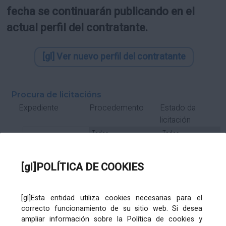
fecha se continuarán publicando en el
actual perfil del contratante.
[gl] Ver nuevo perfil del contratante
Procura de licitacións
Estado da
Expediente
Procedemento
licitación
Tipo Contrato
Tipo
Tipo
Tipo
Subcontrato
Tramitación
Tramitación
[gl]POLÍTICA DE COOKIES
Gasto
[gl]Esta entidad utiliza cookies necesarias para el
Órgano de contratación
Título
correcto funcionamiento de su sitio web. Si desea
ampliar información sobre la Política de cookies y