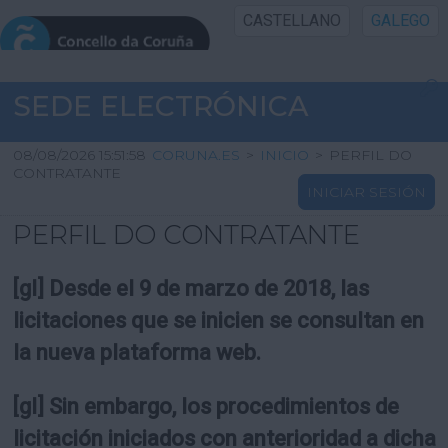
CASTELLANO
GALEGO
INICIO SEDE
SEDE ELECTRÓNICA
INICIO
08/08/2026 15:51:58
CORUNA.ES
>
INICIO
>
PERFIL DO
CONTRATANTE
INICIAR SESIÓN
INFORMACIÓN PÚBLICA
PERFIL DO CONTRATANTE
CARTAFOL CIDADÁN
[gl] Desde el 9 de marzo de 2018, las
UTILIDADES
licitaciones que se inicien se consultan en
la nueva plataforma web.
AXUDA
[gl] Sin embargo, los procedimientos de
licitación iniciados con anterioridad a dicha