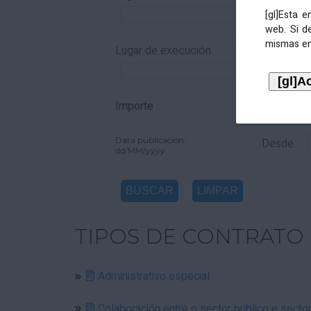
[gl]Esta 
web. Si d
mismas en
Lugar de execución
Importe :
De
Data publicación:
Desde
dd/MM/yyyy
TIPOS DE CONTRATO
Administrativo especial
Colaboración entre o sector público e secto