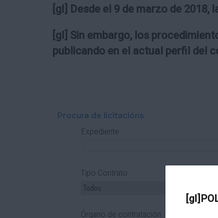
[gl] Desde el 9 de marzo de 2018, l
[gl] Sin embargo, los procedimiento
publicando en el actual perfil del 
Procura de licitacións
Expediente
Tipo Contrato
T
[gl]PO
Órgano de contratación