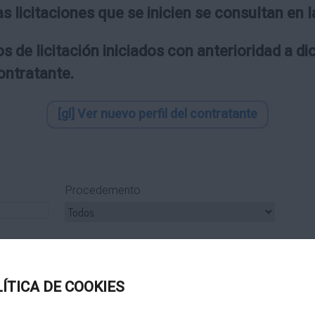
as licitaciones que se inicien se consultan en
s de licitación iniciados con anterioridad a d
contratante.
[gl] Ver nuevo perfil del contratante
Procedemento
ipo Subcontrato
Tipo Tramitación
LÍTICA DE COOKIES
Título