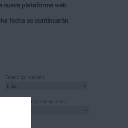
 la nueva plataforma web.
icha fecha se continuarán
Estado da licitación
Tipo Tramitación Gasto