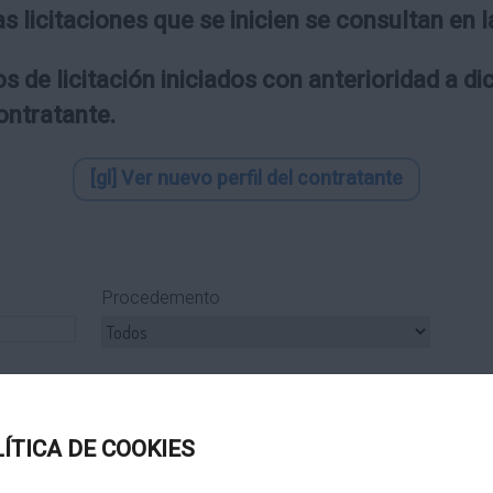
as licitaciones que se inicien se consultan en
s de licitación iniciados con anterioridad a d
contratante.
[gl] Ver nuevo perfil del contratante
Procedemento
ipo Subcontrato
Tipo Tramitación
LÍTICA DE COOKIES
Título