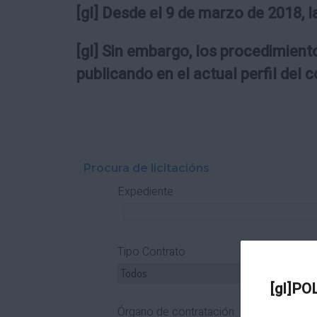
[gl] Desde el 9 de marzo de 2018, l
[gl] Sin embargo, los procedimiento
publicando en el actual perfil del 
Procura de licitacións
Expediente
Tipo Contrato
T
[gl]PO
Órgano de contratación