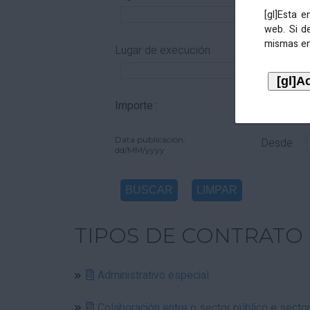
[gl]Esta 
web. Si d
mismas en
Lugar de execución
Importe :
De
Data publicación:
Desde
dd/MM/yyyy
TIPOS DE CONTRATO
Administrativo especial
Colaboración entre o sector público e secto